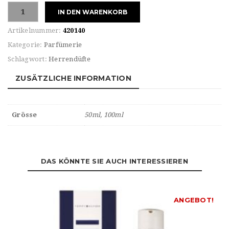
Tommy
IN DEN WARENKORB
Hilfiger
IMPACT
Artikelnummer:
420140
Eau
Kategorie:
Parfümerie
de
Schlagwort:
Herrendüfte
TOILETTE
Menge
ZUSÄTZLICHE INFORMATION
Grösse
50ml, 100ml
DAS KÖNNTE SIE AUCH INTERESSIEREN
ANGEBOT!