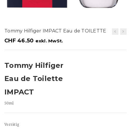
t
i
o
Tommy Hilfiger IMPACT Eau de TOILETTE
n
CHF
46.50
exkl. MwSt.
Tommy Hilfiger
Eau de Toilette
IMPACT
50ml
Vorrätig