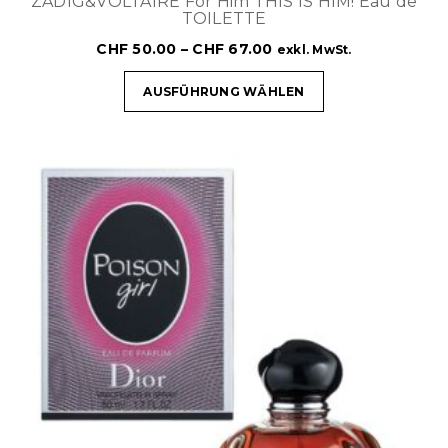
ZADIG&VOLTAIRE For Him THIS IS HIM! Eau de
TOILETTE
CHF
50.00
–
CHF
67.00
exkl. MwSt.
AUSFÜHRUNG WÄHLEN