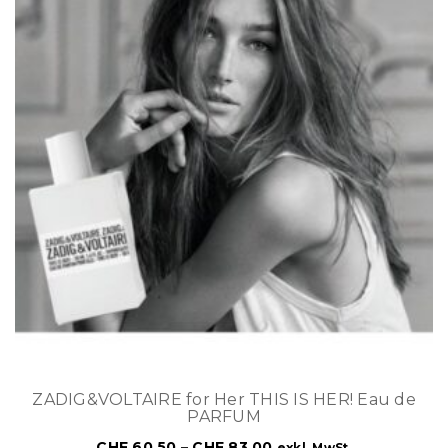
ZADIG&VOLTAIRE for Her THIS IS HER! Eau de
PARFUM
CHF
60.50
–
CHF
83.00
exkl. MwSt.