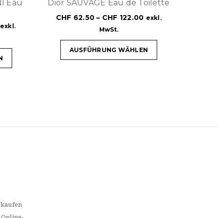
NI Eau
Dior SAUVAGE Eau de Toilette
CHF
62.50
–
CHF
122.00
exkl.
exkl.
MwSt.
AUSFÜHRUNG WÄHLEN
N
 kaufen
 Online-