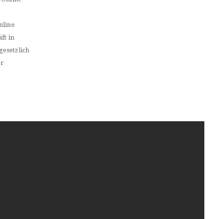
nline
ft in
gesetzlich
er