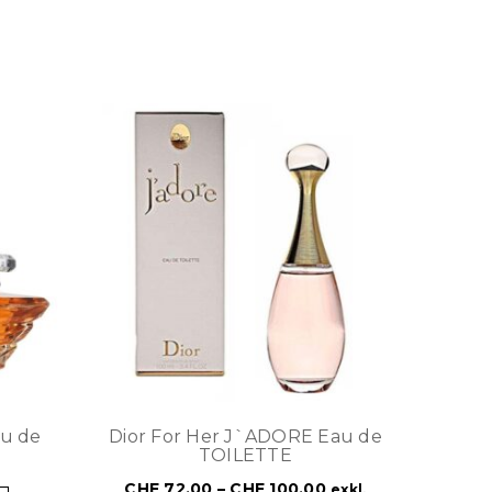
u de
Dior For Her J`ADORE Eau de
TOILETTE
CHF
72.00
–
CHF
100.00
exkl.