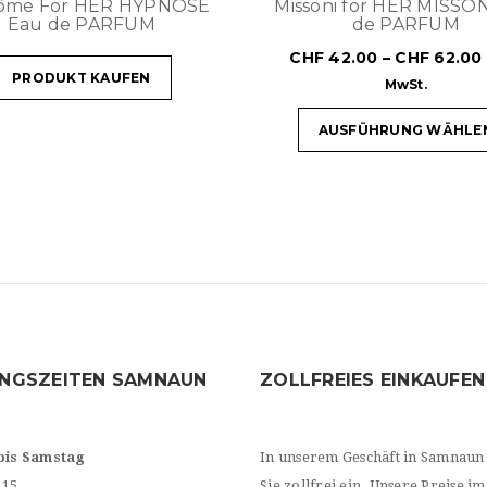
ôme For HER HYPNOSE
Missoni for HER MISSO
Eau de PARFUM
de PARFUM
CHF
42.00
–
CHF
62.00
PRODUKT KAUFEN
MwSt.
AUSFÜHRUNG WÄHLE
NGSZEITEN SAMNAUN
ZOLLFREIES EINKAUFEN
bis Samstag
In unserem Geschäft in Samnaun
.15
Sie zollfrei ein. Unsere Preise im