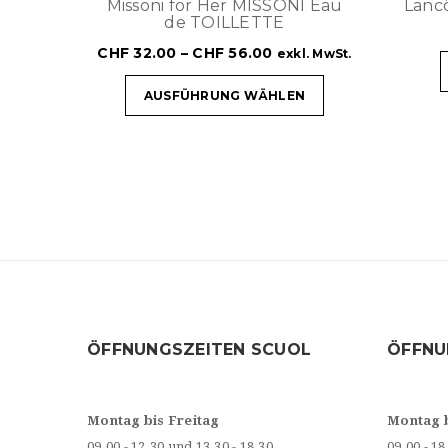
Missoni for Her MISSONI Eau
Lanc
de TOILLETTE
CHF
32.00
–
CHF
56.00
exkl. MwSt.
AUSFÜHRUNG WÄHLEN
ÖFFNUNGSZEITEN SCUOL
ÖFFNU
Montag bis Freitag
Montag 
09.00 - 12.30 und 13.30 - 18.30
09.00 - 18