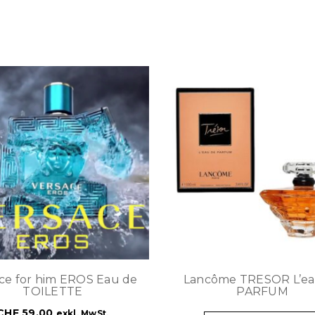
ce for him EROS Eau de
Lancôme TRESOR L’ea
TOILETTE
PARFUM
CHF
59.00
exkl. MwSt.