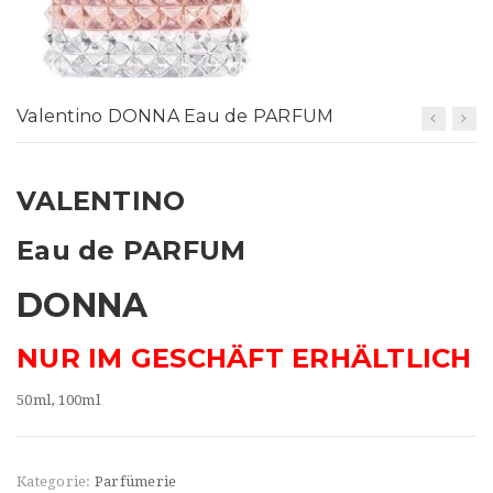
t
i
o
Valentino DONNA Eau de PARFUM
n
VALENTINO
Eau de PARFUM
DONNA
NUR IM GESCHÄFT ERHÄLTLICH
50ml, 100ml
Kategorie:
Parfümerie