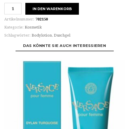
Versace
IN DEN WARENKORB
DYLAN
TURQUOISE
Artikelnummer:
702150
BODY
Kategorie:
Kosmetik
GEL
Schlagwörter:
Bodylotion
,
Duschgel
Menge
DAS KÖNNTE SIE AUCH INTERESSIEREN