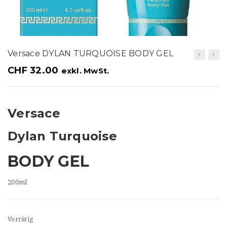
t
i
o
Versace DYLAN TURQUOISE BODY GEL
n
CHF
32.00
exkl. MwSt.
Versace
Dylan Turquoise
BODY GEL
200ml
Vorrätig