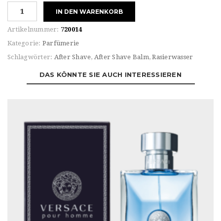
Versace
IN DEN WARENKORB
POUR
HOMME
Artikelnummer:
720014
AFTER
Kategorie:
Parfümerie
SHAVE
Schlagwörter:
After Shave
,
After Shave Balm
,
Rasierwasser
LOTION
Menge
DAS KÖNNTE SIE AUCH INTERESSIEREN