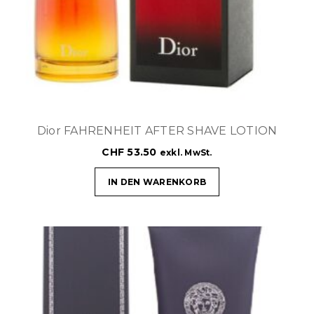
t
i
o
n
Dior FAHRENHEIT AFTER SHAVE LOTION
CHF
53.50
exkl. MwSt.
IN DEN WARENKORB