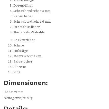
kleine Klinge
Dosenöffner
Schraubendreher 3 mm
Kapselheber
Schraubendreher 6 mm
Drahtabisolierer
Stech-Bohr-Nähahle
Korkenzieher
Schere
Holzsäge
Mehrzweckhaken
Zahnstocher
Pinzette
Ring
Dimensionen:
Höhe: 21mm
Nettogewicjht: 97g
Details: