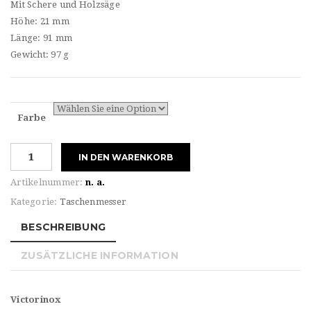
Mit Schere und Holzsäge
Höhe: 21 mm
Länge: 91 mm
Gewicht: 97 g
Farbe
Victorinox
IN DEN WARENKORB
HUNTSMAN
Menge
Artikelnummer:
n. a.
Kategorie:
Taschenmesser
BESCHREIBUNG
ZUSÄTZLICHE INFORMATION
Victorinox