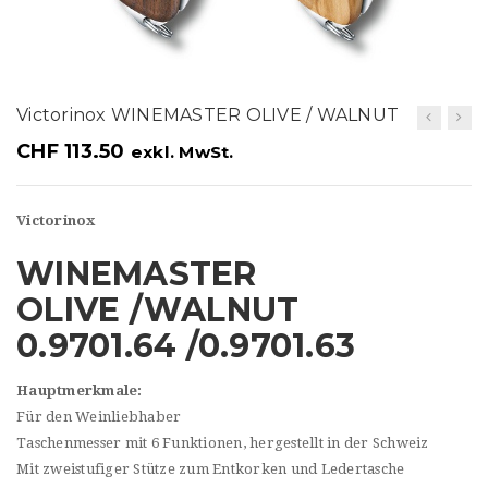
t
i
o
Victorinox WINEMASTER OLIVE / WALNUT
n
CHF
113.50
exkl. MwSt.
Victorinox
WINEMASTER
OLIVE /WALNUT
0.9701.64 /0.9701.63
Hauptmerkmale:
Für den Weinliebhaber
Taschenmesser mit 6 Funktionen, hergestellt in der Schweiz
Mit zweistufiger Stütze zum Entkorken und Ledertasche