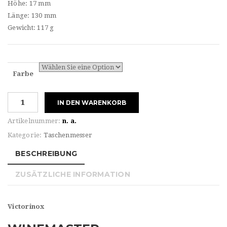
Höhe: 17 mm
Länge: 130 mm
Gewicht: 117 g
Farbe
Victorinox
IN DEN WARENKORB
WINEMASTER
OLIVE
Artikelnummer:
n. a.
/
Kategorie:
Taschenmesser
WALNUT
Menge
BESCHREIBUNG
ZUSÄTZLICHE INFORMATION
Victorinox