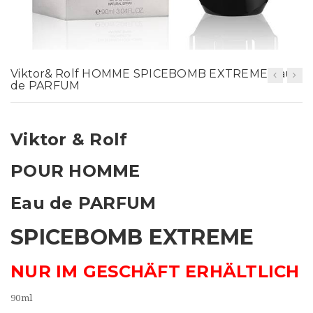
t
i
o
Viktor& Rolf HOMME SPICEBOMB EXTREME Eau
n
de PARFUM
Viktor & Rolf
POUR HOMME
Eau de PARFUM
SPICEBOMB EXTREME
NUR IM GESCHÄFT ERHÄLTLICH
90ml