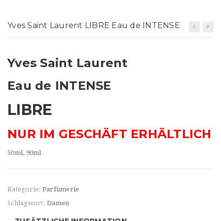
t
i
Yves Saint Laurent LIBRE Eau de INTENSE
o
n
Yves Saint Laurent
Eau de INTENSE
LIBRE
NUR IM GESCHÄFT ERHÄLTLICH
50ml, 90ml
Kategorie:
Parfümerie
Schlagwort:
Damen