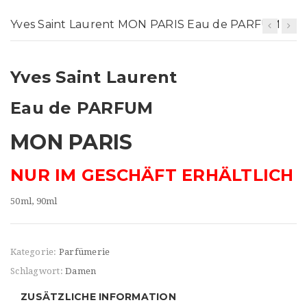
t
Yves Saint Laurent MON PARIS Eau de PARFUM
i
o
Yves Saint Laurent
n
Eau de PARFUM
MON PARIS
NUR IM GESCHÄFT ERHÄLTLICH
50ml, 90ml
Kategorie:
Parfümerie
Schlagwort:
Damen
ZUSÄTZLICHE INFORMATION