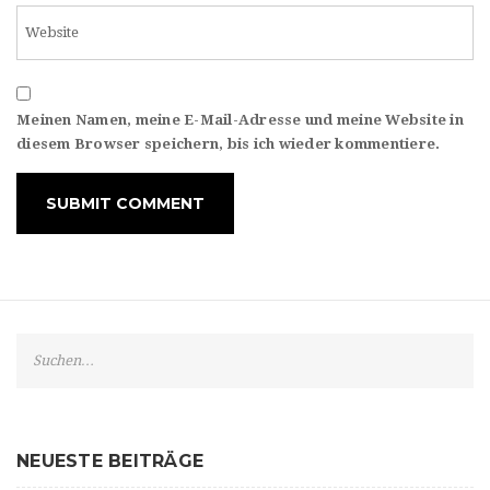
Meinen Namen, meine E-Mail-Adresse und meine Website in
diesem Browser speichern, bis ich wieder kommentiere.
S
e
a
r
c
NEUESTE BEITRÄGE
h