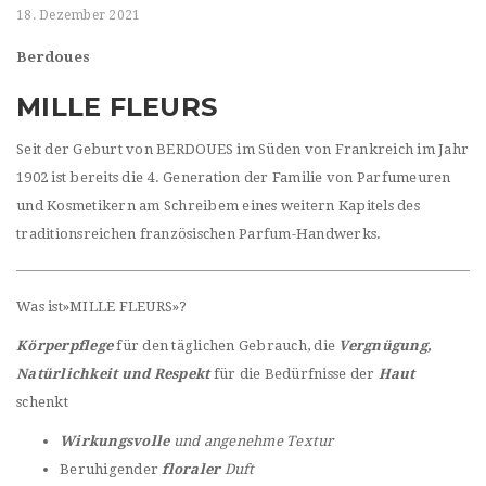
t
18. Dezember 2021
i
Berdoues
o
MILLE FLEURS
n
Seit der Geburt von BERDOUES im Süden von Frankreich im Jahr
1902 ist bereits die 4. Generation der Familie von Parfumeuren
und Kosmetikern am Schreibem eines weitern Kapitels des
traditionsreichen französischen Parfum-Handwerks.
Was ist»MILLE FLEURS»?
Körperpflege
für den täglichen Gebrauch, die
Vergnügung,
Natürlichkeit und Respekt
für die Bedürfnisse der
Haut
schenkt
Wirkungsvolle
und angenehme Textur
Beruhigender
floraler
Duft