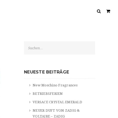
S
e
a
r
c
NEUESTE BEITRÄGE
h
New Moschino Fragrances
BETRIEBSFERIEN
VERSACE CRYSTAL EMERALD
NEUER DUFT VON ZADIG &
VOLTAIRE – ZADIG