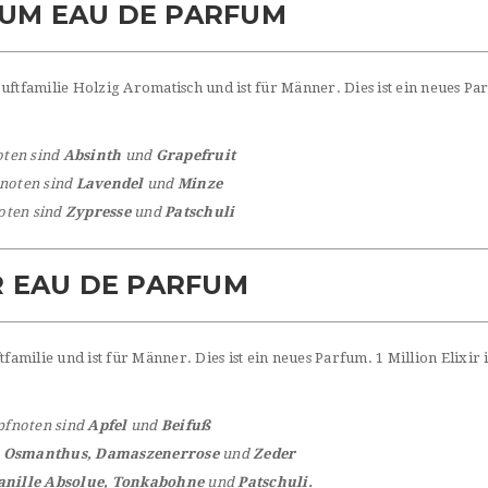
NUM EAU DE PARFUM
uftfamilie Holzig Aromatisch und ist für Männer. Dies ist ein neues Pa
oten sind
Absinth
und
Grapefruit
noten sind
Lavendel
und
Minze
oten sind
Zypresse
und
Patschuli
ER EAU DE PARFUM
amilie und ist für Männer. Dies ist ein neues Parfum. 1 Million Elixir is
pfnoten sind
Apfel
und
Beifuß
d
Osmanthus, Damaszenerrose
und
Zeder
anille Absolue, Tonkabohne
und
Patschuli.