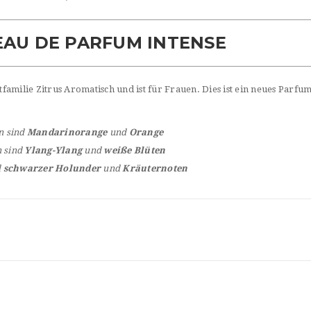
EAU DE PARFUM INTENSE
amilie Zitrus Aromatisch und ist für Frauen. Dies ist ein neues Parfum
n sind
Mandarinorange
und
Orange
n sind
Ylang-Ylang
und
weiße Blüten
d
schwarzer Holunder
und
Kräuternoten