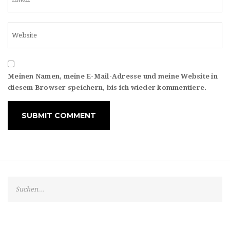
Meinen Namen, meine E-Mail-Adresse und meine Website in
diesem Browser speichern, bis ich wieder kommentiere.
S
e
a
r
c