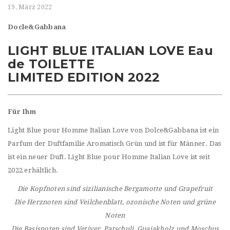
t
19. März 2022
i
Docle&Gabbana
o
LIGHT BLUE ITALIAN LOVE Eau
n
de TOILETTE
LIMITED EDITION 2022
Für Ihm
Light Blue pour Homme Italian Love von Dolce&Gabbana ist ein
Parfum der Duftfamilie Aromatisch Grün und ist für Männer. Das
ist ein neuer Duft. Light Blue pour Homme Italian Love ist seit
2022 erhältlich.
Die Kopfnoten sind sizilianische Bergamotte und Grapefruit
Die Herznoten sind Veilchenblatt, ozonische Noten und grüne
Noten
Die Basisnoten sind Vetiver, Patschuli, Guajakholz und Moschus