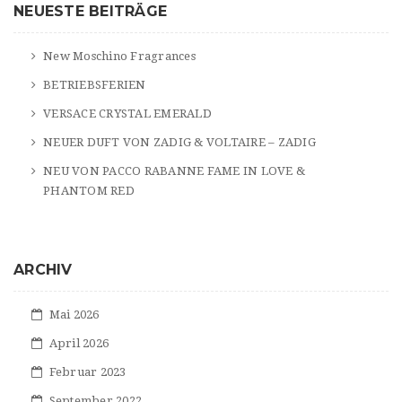
NEUESTE BEITRÄGE
h
New Moschino Fragrances
BETRIEBSFERIEN
VERSACE CRYSTAL EMERALD
NEUER DUFT VON ZADIG & VOLTAIRE – ZADIG
NEU VON PACCO RABANNE FAME IN LOVE &
PHANTOM RED
ARCHIV
Mai 2026
April 2026
Februar 2023
September 2022