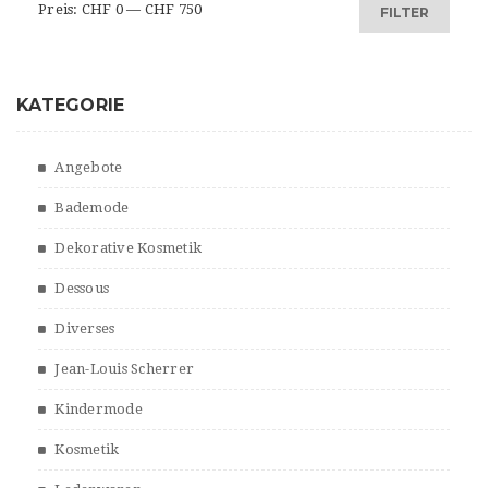
Min.
Max.
Preis:
CHF 0
—
CHF 750
FILTER
Preis
Preis
KATEGORIE
Angebote
Bademode
Dekorative Kosmetik
Dessous
Diverses
Jean-Louis Scherrer
Kindermode
Kosmetik