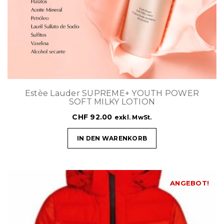
t
i
o
n
Estèe Lauder SUPREME+ YOUTH POWER
SOFT MILKY LOTION
CHF
92.00
exkl. MwSt.
IN DEN WARENKORB
ANGEBOT!