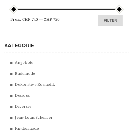
Min.
Max.
Preis:
CHF 740
—
CHF 750
FILTER
Preis
Preis
KATEGORIE
Angebote
Bademode
Dekorative Kosmetik
Dessous
Diverses
Jean-Louis Scherrer
Kindermode