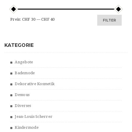
Min.
Max.
Preis:
CHF 30
—
CHF 40
FILTER
Preis
Preis
KATEGORIE
Angebote
Bademode
Dekorative Kosmetik
Dessous
Diverses
Jean-Louis Scherrer
Kindermode