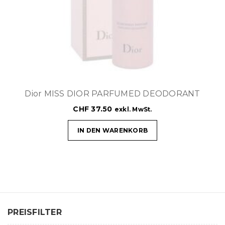
t
i
o
n
Dior MISS DIOR PARFUMED DEODORANT
CHF
37.50
exkl. MwSt.
IN DEN WARENKORB
PREISFILTER