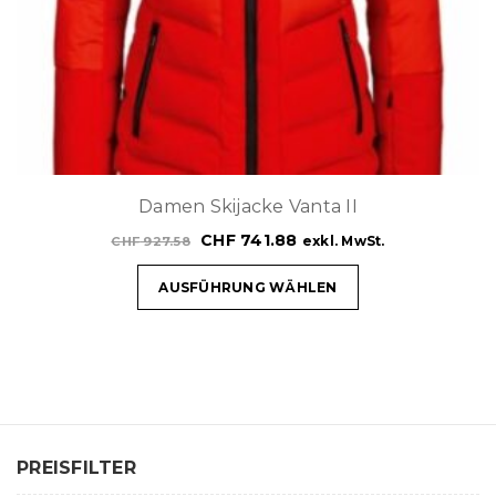
t
i
o
n
Damen Skijacke Vanta II
CHF
741.88
exkl. MwSt.
CHF
927.58
AUSFÜHRUNG WÄHLEN
PREISFILTER