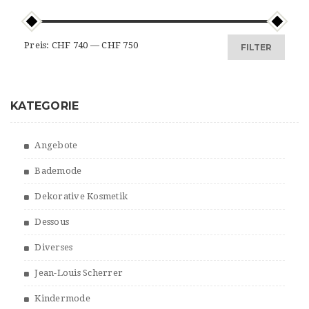
Min.
Max.
Preis:
CHF 740
—
CHF 750
FILTER
Preis
Preis
KATEGORIE
Angebote
Bademode
Dekorative Kosmetik
Dessous
Diverses
Jean-Louis Scherrer
Kindermode