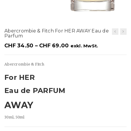
t
i
o
Abercrombie & Fitch For HER AWAY Eau de
n
Parfum
CHF
34.50
–
CHF
69.00
exkl. MwSt.
Abercrombie & Fitch
For HER
Eau de PARFUM
AWAY
30ml, 50ml