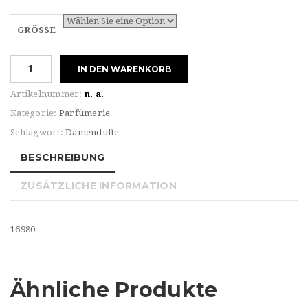
GRÖSSE
Abercrombie
IN DEN WARENKORB
&
Fitch
Artikelnummer:
n. a.
For
Kategorie:
Parfümerie
HER
Schlagwort:
Damendüfte
AWAY
Eau
BESCHREIBUNG
de
Parfum
ZUSÄTZLICHE INFORMATION
Menge
16980
Ähnliche Produkte