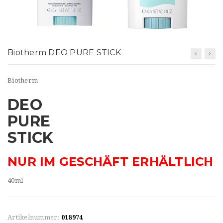
t
i
o
Biotherm DEO PURE STICK
n
Biotherm
DEO
PURE
STICK
NUR IM GESCHÄFT ERHÄLTLICH
40ml
Artikelnummer:
018974