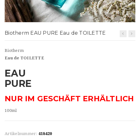
t
i
o
Biotherm EAU PURE Eau de TOILETTE
n
Biotherm
Eau de TOILETTE
EAU
PURE
NUR IM GESCHÄFT ERHÄLTLICH
100ml
Artikelnummer:
418420