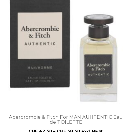
Abercrombie & Fitch For MAN AUHTENTIC Eau
de TOILETTE
CHF
42.50
–
CHF
58.50
exkl. MwSt.