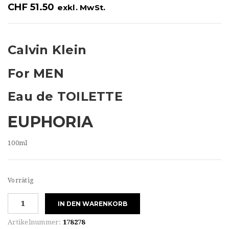
t
CHF
51.50
exkl. MwSt.
i
o
Calvin Klein
n
For MEN
Eau de TOILETTE
EUPHORIA
100ml
Vorrätig
Calvin
IN DEN WARENKORB
Klein
For
Artikelnummer:
178278