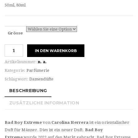
50ml, 80ml
Grösse
Carolina
IN DEN WARENKORB
Herrera
BAD
Artikelnummer:
n. a.
BOY
Kategorie:
Parfümerie
EXTREME
Schlagwort:
Damendüfte
EdP
Menge
BESCHREIBUNG
ZUSÄTZLICHE INFORMATION
Bad Boy Extreme
von
Carolina Herrera
ist ein orientalischer
Duft für Männer. Dies ist ein neuer Duft.
Bad Boy
Extreme
wurde 2022 auf den Markt gebracht. Bad Boy Extreme