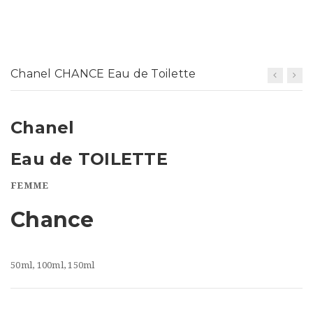
t
i
o
Chanel CHANCE Eau de Toilette
n
Chanel
Eau de TOILETTE
FEMME
Chance
50ml, 100ml, 150ml