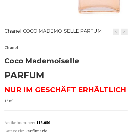
t
i
o
Chanel COCO MADEMOISELLE PARFUM
n
Chanel
Coco Mademoiselle
PARFUM
NUR IM GESCHÄFT ERHÄLTLICH
15ml
Artikelnummer:
116.050
Kategorie:
Parfümerie