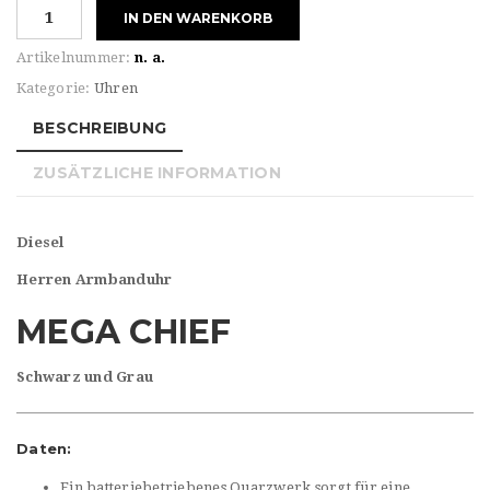
Diesel
IN DEN WARENKORB
Herren
Armbanduhr
Artikelnummer:
n. a.
Menge
Kategorie:
Uhren
BESCHREIBUNG
ZUSÄTZLICHE INFORMATION
Diesel
Herren Armbanduhr
MEGA CHIEF
Schwarz und Grau
Daten:
Ein batteriebetriebenes Quarzwerk sorgt für eine