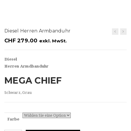
t
i
o
Diesel Herren Armbanduhr
n
CHF
279.00
exkl. MwSt.
Diesel
Herren Armdbanduhr
MEGA CHIEF
Schwarz, Grau
Farbe