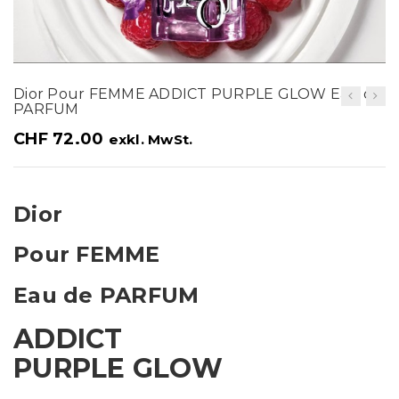
t
i
o
Dior Pour FEMME ADDICT PURPLE GLOW Eau de
n
PARFUM
CHF
72.00
exkl. MwSt.
Dior
Pour FEMME
Eau de PARFUM
ADDICT
PURPLE GLOW