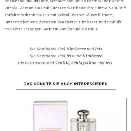
Anziehend und intensiv, erinnert das Eau de Parfum Dior Addict
Purple Glow an eine mit Puderzucker bestäubte Blume. Sein Duft
entfaltet toskanische Iris mit kristallisierten Blütenblättern,
unterstrichen von Akzenten kandierter Himbeere und umhüllt
von einer cremigen Basis aus Vanille und Moschus.
Die Kopfnoten sind
Himbeere
und
Iris
Die Herznoten sind
Iris
und
Himbeere
Die Basisnoten sind
Vanille
,
Schlagsahne
und
Iris
.
DAS KÖNNTE SIE AUCH INTERESSIEREN