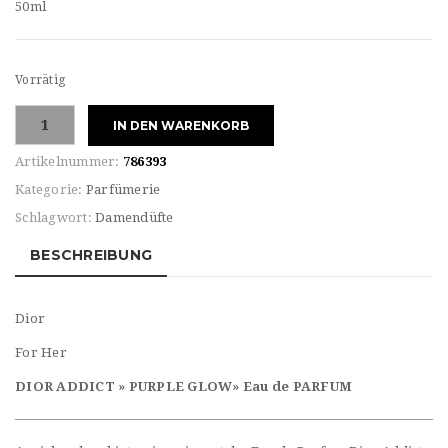
50ml
Vorrätig
Dior
IN DEN WARENKORB
Pour
FEMME
Artikelnummer:
786393
ADDICT
Kategorie:
Parfümerie
PURPLE
Schlagwort:
Damendüfte
GLOW
Eau
BESCHREIBUNG
de
PARFUM
Menge
Dior
For Her
DIOR ADDICT » PURPLE GLOW» Eau de PARFUM