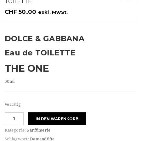
TOILETTE
t
CHF
50.00
exkl. MwSt.
i
o
n
DOLCE & GABBANA
Eau de TOILETTE
THE ONE
50ml
Vorrätig
Dolce&Gabbana
IN DEN WARENKORB
For
HER
Kategorie:
Parfümerie
THE
Schlagwort:
Damendüfte