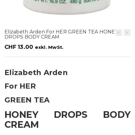
t
i
o
Elizabeth Arden For HER GREEN TEA HONEY
n
DROPS BODY CREAM
CHF
13.00
exkl. MwSt.
Elizabeth Arden
For HER
GREEN TEA
HONEY DROPS BODY
CREAM