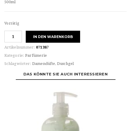
500ml
Vorrätig
Elizabeth
IN DEN WARENKORB
Arden
For
Artikelnummer:
071387
HER
Kategorie:
Parfümerie
GREEN
Schlagwörter:
Damendüfte
,
Duschgel
TEA
HONEY
DAS KÖNNTE SIE AUCH INTERESSIEREN
DROPS
BODY
CREAM
Menge