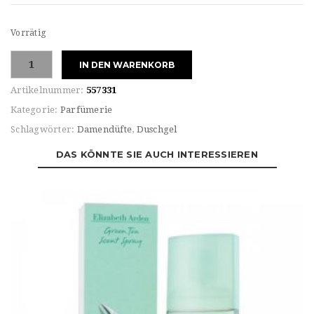
Vorrätig
Elizabeth
IN DEN WARENKORB
Arden
For
Artikelnummer:
557331
HER
Kategorie:
Parfümerie
WHITE
Schlagwörter:
Damendüfte
,
Duschgel
TEA
Eau
DAS KÖNNTE SIE AUCH INTERESSIEREN
de
TOILETTE
Menge