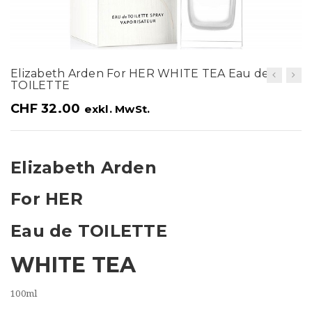
t
i
o
Elizabeth Arden For HER WHITE TEA Eau de
n
TOILETTE
CHF
32.00
exkl. MwSt.
Elizabeth Arden
For HER
Eau de TOILETTE
WHITE TEA
100ml