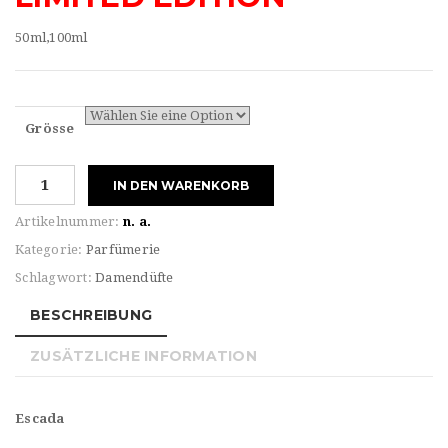
50ml,100ml
Grösse
Escada
IN DEN WARENKORB
FOR
HER
Artikelnummer:
n. a.
BALI
Kategorie:
Parfümerie
PARADISE
Schlagwort:
Damendüfte
Eau
de
BESCHREIBUNG
TOILETTE
Menge
ZUSÄTZLICHE INFORMATION
Escada