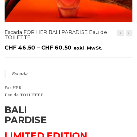
t
i
o
Escada FOR HER BALI PARADISE Eau de
n
TOILETTE
CHF
46.50
–
CHF
60.50
exkl. MwSt.
Escada
For HER
Eau de TOILETTE
BALI
PARDISE
LIMITED EDITION