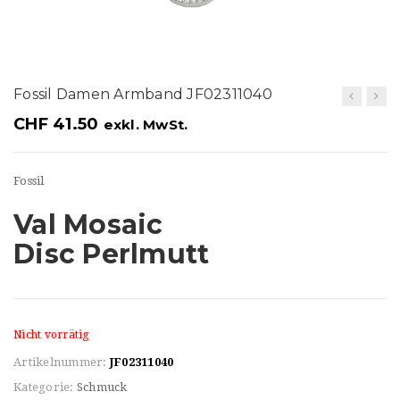
t
i
o
Fossil Damen Armband JF02311040
n
CHF
41.50
exkl. MwSt.
Fossil
Val Mosaic
Disc Perlmutt
Nicht vorrätig
Artikelnummer:
JF02311040
Kategorie:
Schmuck