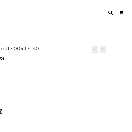
tte JFS00497040
St.
z