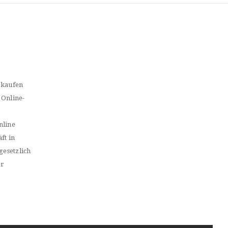
 kaufen
 Online-
nline
ft in
gesetzlich
er