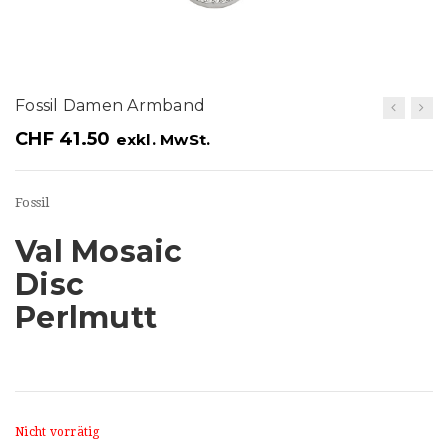
t
i
o
Fossil Damen Armband
n
CHF
41.50
exkl. MwSt.
Fossil
Val Mosaic
Disc
Perlmutt
Nicht vorrätig