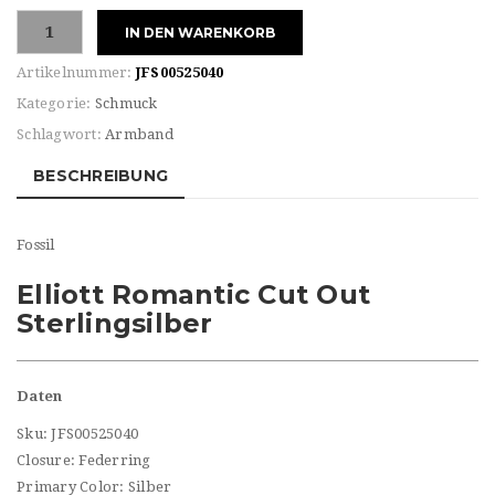
Fossil
IN DEN WARENKORB
Damen
Armband
Artikelnummer:
JFS00525040
Menge
Kategorie:
Schmuck
Schlagwort:
Armband
BESCHREIBUNG
Fossil
Elliott Romantic Cut Out
Sterlingsilber
Daten
Sku: JFS00525040
Closure: Federring
Primary Color: Silber