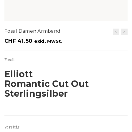
t
i
o
Fossil Damen Armband
n
CHF
41.50
exkl. MwSt.
Fossil
Elliott
Romantic Cut Out
Sterlingsilber
Vorrätig