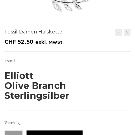
t
i
o
Fossil Damen Halskette
n
CHF
52.50
exkl. MwSt.
Fossil
Elliott
Olive Branch
Sterlingsilber
Vorrätig
Fossil