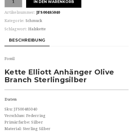
IN DEN WARENKORB
Damen
Halskette
Artikelnummer:
JFS00485040
Menge
Kategorie:
Schmuck
Schlagwort:
Halskette
BESCHREIBUNG
Fossil
Kette Elliott Anhänger Olive
Branch Sterlingsilber
Daten
Sku: JFS00485040
Verschluss: Federring
Primärfarbe: Silber
Material: Sterling Silber