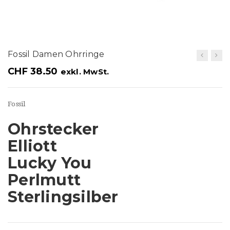
t
i
o
Fossil Damen Ohrringe
n
CHF
38.50
exkl. MwSt.
Fossil
Ohrstecker
Elliott
Lucky You
Perlmutt
Sterlingsilber