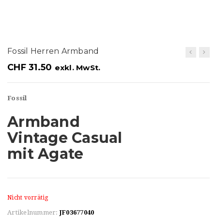
t
i
o
Fossil Herren Armband
n
CHF
31.50
exkl. MwSt.
Fossil
Armband
Vintage Casual
mit Agate
Nicht vorrätig
Artikelnummer:
JF03677040