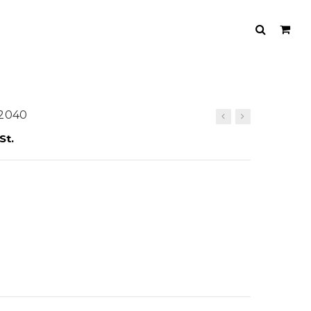
02040
St.