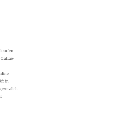
 kaufen
 Online-
nline
ft in
gesetzlich
er