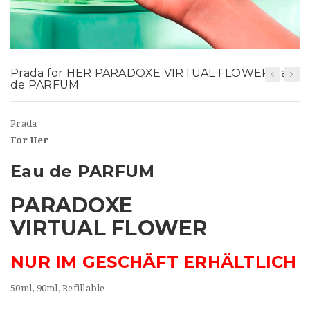
t
i
o
Prada for HER PARADOXE VIRTUAL FLOWER Eau
n
de PARFUM
Prada
For Her
Eau de PARFUM
PARADOXE
VIRTUAL FLOWER
NUR IM GESCHÄFT ERHÄLTLICH
50ml, 90ml, Refillable