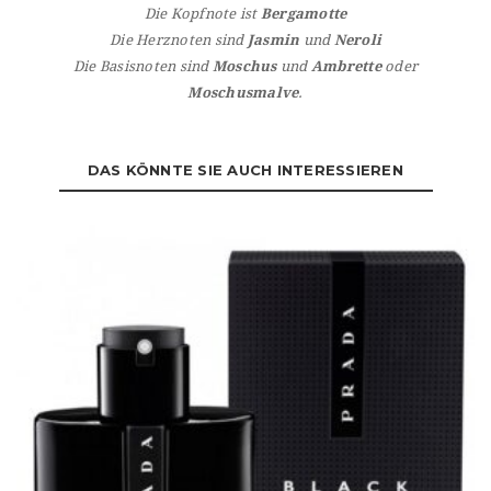
Die Kopfnote ist
Bergamotte
Die Herznoten sind
Jasmin
und
Neroli
Die Basisnoten sind
Moschus
und
Ambrette
oder
Moschusmalve
.
DAS KÖNNTE SIE AUCH INTERESSIEREN