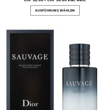
CHF
32.00
–
CHF
56.00
exkl. MwSt.
AUSFÜHRUNG WÄHLEN