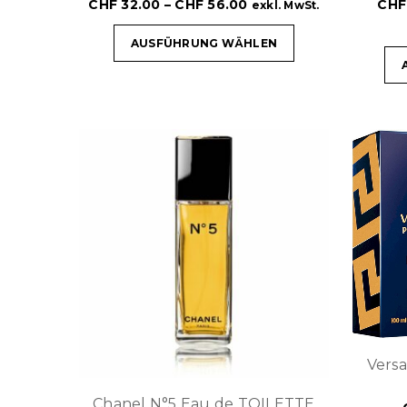
CHF
32.00
–
CHF
56.00
CHF
exkl. MwSt.
AUSFÜHRUNG WÄHLEN
Vers
Chanel N°5 Eau de TOILETTE