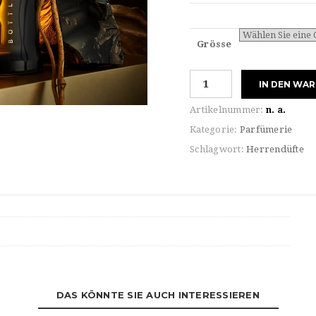
Grösse
Hugo
IN DEN WA
Boss
BOTTLED
Artikelnummer:
n. a.
ELIXIER
Kategorie:
Parfümerie
PARFUM
Schlagwort:
Herrendüfte
INTENSE
Menge
DAS KÖNNTE SIE AUCH INTERESSIEREN