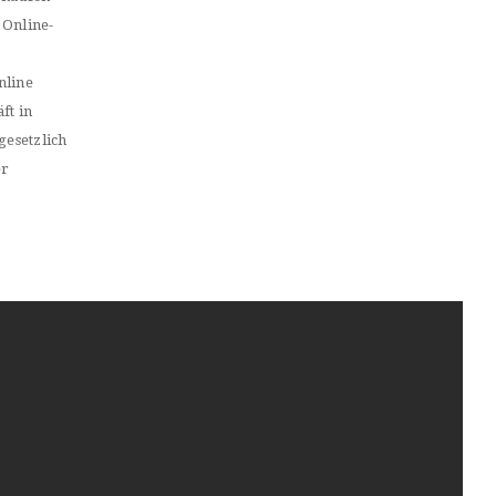
 Online-
nline
ft in
gesetzlich
er