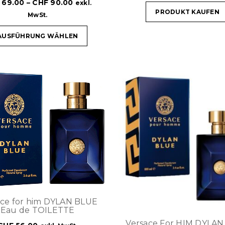
69.00
–
CHF
90.00
exkl.
PRODUKT KAUFEN
MwSt.
AUSFÜHRUNG WÄHLEN
ace for him DYLAN BLUE
Eau de TOILETTE
Versace For HIM DYLA