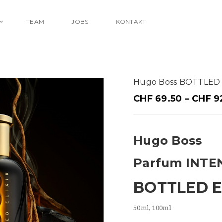
TEAM
JOBS
KONTAKT
Hugo Boss BOTTLED
CHF
69.50
–
CHF
9
Hugo Boss
Parfum INTE
BOTTLED E
50ml, 100ml