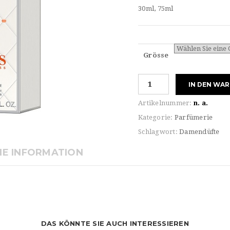
30ml, 75ml
Grösse
Hugo
IN DEN WA
Boss
For
Artikelnummer:
n. a.
HER
Kategorie:
Parfümerie
ORANGE
Schlagwort:
Damendüfte
WOMEN
Eau
HE INFORMATION
de
TOILETTE
Menge
DAS KÖNNTE SIE AUCH INTERESSIEREN