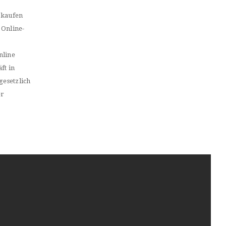
 kaufen
 Online-
nline
ft in
gesetzlich
er