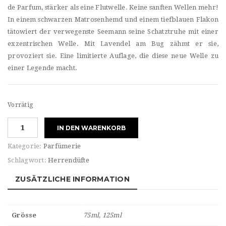
de Parfum, stärker als eine Flutwelle. Keine sanften Wellen mehr!
In einem schwarzen Matrosenhemd und einem tiefblauen Flakon
tätowiert der verwegenste Seemann seine Schatztruhe mit einer
exzentrischen Welle. Mit Lavendel am Bug zähmt er sie,
provoziert sie. Eine limitierte Auflage, die diese neue Welle zu
einer Legende macht.
Vorrätig
Jean
IN DEN WARENKORB
Paul
Gaultier
Kategorie:
Parfümerie
Pour
Schlagwort:
Herrendüfte
HOMME
"Le
ZUSÄTZLICHE INFORMATION
Male"
IN
BLUE
Grösse
75ml, 125ml
Eau