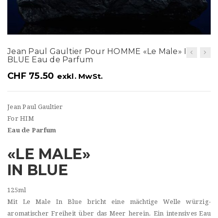
t
i
o
Jean Paul Gaultier Pour HOMME «Le Male» IN
n
BLUE Eau de Parfum
CHF
75.50
exkl. MwSt.
Jean Paul Gaultier
For HIM
Eau de Parfum
«LE MALE»
IN BLUE
125ml
Mit Le Male In Blue bricht eine mächtige Welle würzig-
aromatischer Freiheit über das Meer herein. Ein intensives Eau