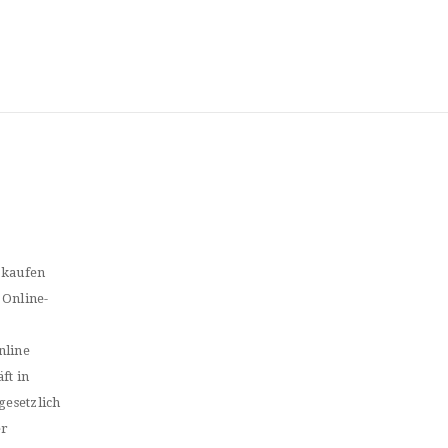
 kaufen
 Online-
nline
ft in
gesetzlich
er