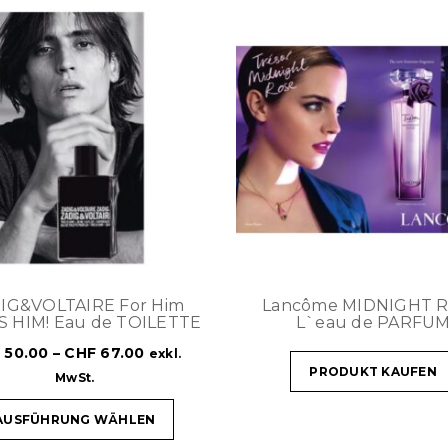
IG&VOLTAIRE For Him
Lancôme MIDNIGHT 
IS HIM! Eau de TOILETTE
L`eau de PARFU
F
50.00
–
CHF
67.00
exkl.
PRODUKT KAUFEN
MwSt.
AUSFÜHRUNG WÄHLEN