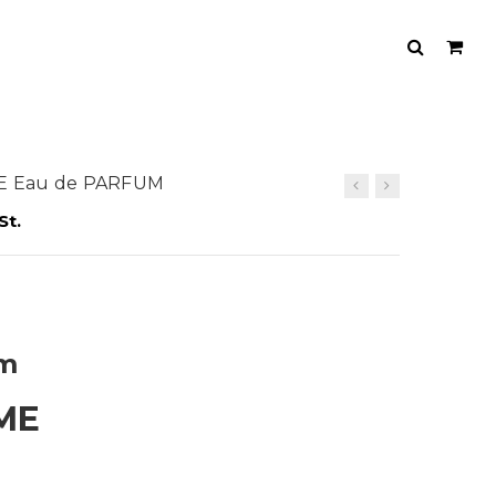
E Eau de PARFUM
St.
um
ME