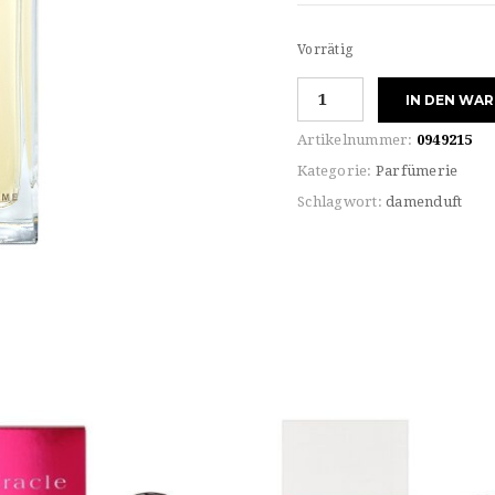
Vorrätig
Lacoste
IN DEN WA
POUR
FEMME
Artikelnummer:
0949215
Eau
Kategorie:
Parfümerie
de
Schlagwort:
damenduft
PARFUM
Menge