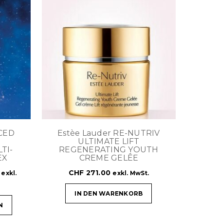
CED
Estèe Lauder RE-NUTRIV
ULTIMATE LIFT
TI-
REGENERATING YOUTH
EX
CREME GELÊE
CHF
271.00
exkl.
exkl. MwSt.
IN DEN WARENKORB
N