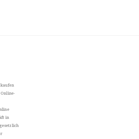
 kaufen
 Online-
nline
ft in
gesetzlich
er