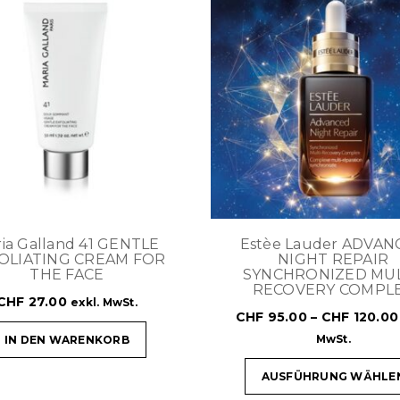
ia Galland 41 GENTLE
Estèe Lauder ADVAN
OLIATING CREAM FOR
NIGHT REPAIR
THE FACE
SYNCHRONIZED MUL
RECOVERY COMPL
CHF
27.00
exkl. MwSt.
CHF
95.00
–
CHF
120.00
MwSt.
IN DEN WARENKORB
AUSFÜHRUNG WÄHLE