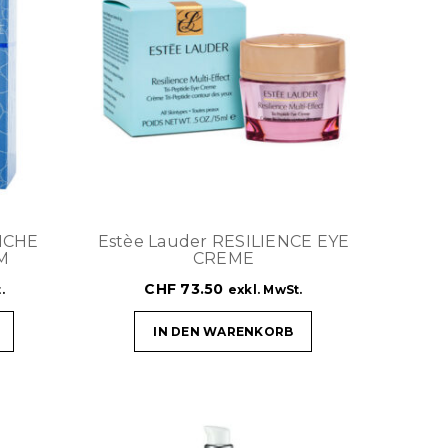
ICHE
Estèe Lauder RESILIENCE EYE
M
CREME
CHF
73.50
.
exkl. MwSt.
IN DEN WARENKORB