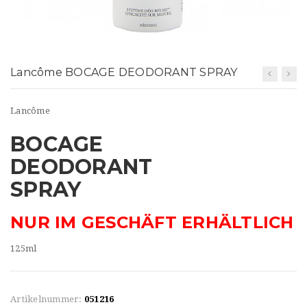
t
i
o
Lancôme BOCAGE DEODORANT SPRAY
n
Lancôme
BOCAGE
DEODORANT
SPRAY
NUR IM GESCHÄFT ERHÄLTLICH
125ml
Artikelnummer:
051216