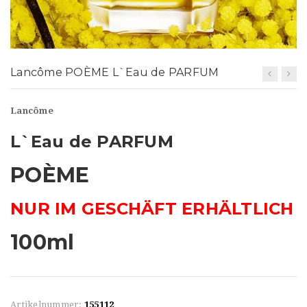
t
i
o
Lancôme POÈME L`Eau de PARFUM
n
Lancôme
L`Eau de PARFUM
POÈME
NUR IM GESCHÄFT ERHÄLTLICH
100ml
Artikelnummer:
155112