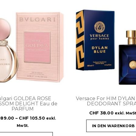
lgari GOLDEA ROSE
Versace For HIM DYLA
SSOM DELIGHT Eau de
DEODORANT SPR
PARFUM
CHF
38.00
exkl. MwSt
89.00
–
CHF
105.50
exkl.
MwSt.
IN DEN WARENKORB