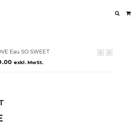
LOVE Eau SO SWEET
9.00
exkl. MwSt.
T
E