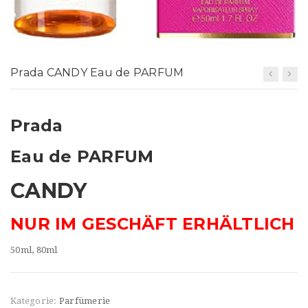
t
i
o
Prada CANDY Eau de PARFUM
n
Prada
Eau de PARFUM
CANDY
NUR IM GESCHÄFT ERHÄLTLICH
50ml, 80ml
Kategorie:
Parfümerie