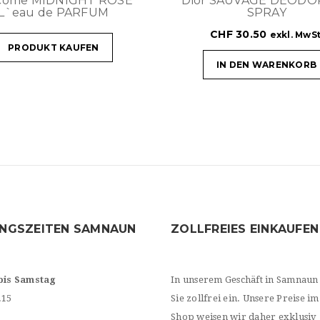
côme MIDNIGHT ROSE
Dior SAUVAGE DEOD
L`eau de PARFUM
SPRAY
CHF
30.50
exkl. MwSt
PRODUKT KAUFEN
IN DEN WARENKORB
NGSZEITEN SAMNAUN
ZOLLFREIES EINKAUFEN
bis Samstag
In unserem Geschäft in Samnaun
.15
Sie zollfrei ein. Unsere Preise im
Shop weisen wir daher exklusiv