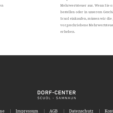
en
Mehrwertsteuer aus. Wenn Sie o
bestellen oder in unserem Geschä
Scuol einkaufen, müssen wir die 
vorgeschriebene Mehrwertsteu
erheben.
me
Impressum
AGB
Datenschutz
Kon