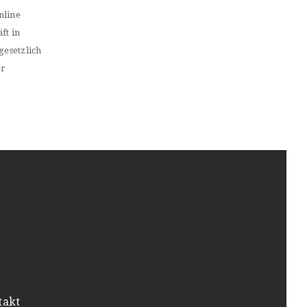
nline
ft in
gesetzlich
er
takt